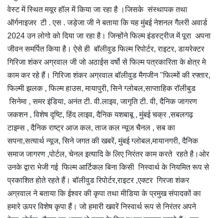
वेस्ट में स्थित मयूर हॉल में किया जा रहा है ।जिसके संस्थापक तथा
ऑर्गनाइजर टी . एस . जड़ेजा जी ने बताया कि यह मुंबई नेशनल गैलरी अवार्ड
2024 उन लोगो को दिया जा रहा है। जिन्होंने फिल्म इंडस्ट्रीज में पूरा अपना
जीवन समर्पित किया है। ऐसे ही बॉलीवुड फिल्म रिपोर्टर, राइटर, डायरेक्टर
गिरिजा शंकर अग्रवाल जी जो अठाईस वर्षो से फिल्म पत्रकारिता के क्षेत्र मे
काम कर रहे हैं। गिरिजा शंकर अग्रवाल बॉलीवुड मैगजीन "फिल्मों की रफ्तार,
फिल्मी झलक , फिल्म हाउस, मायापुरी, सिने ग्लोबल,साप्ताहिक रॉलीबुड
सिनेमा , समर इंडिया, अनंत टी. वी.लाइव, जागृति टी. वी, दैनिक जागरण
जकशन , विशेष दृष्टि, हिंद लाइव, दैनिक यशबाबू , मुंबई चक्र ,सबलगढ़
टाइम्स , दैनिक राष्ट्र आज कल, ताज कल न्यूज चैनल , सब का
सपना,सत्यार्थ न्यूज, सिने जगत की खबरें, मुंबई ग्लोबल,मायानगरी, दैनिक
समाज जागरण ,पोर्टल, चेनल इत्यादि के लिए निरंतर काम करते रहते है।ओर
उनके द्वारा भेजी गई फिल्म आर्टिकल बिना किसी निस्वार्थ के नियमित रूप से
प्रकाशित होते रहते हैं। बॉलीवुड रिपोर्टर,राइटर ,एक्टर गिरजा शंकर
अग्रवाल ने बताया कि ईश्वर की कृपा तथा मीडिया के प्रमुख संपादकों का
हमारे ऊपर विशेष कृपा हैं। जो हमारी खवरें निस्वार्थ रूप से निरंतर अपने