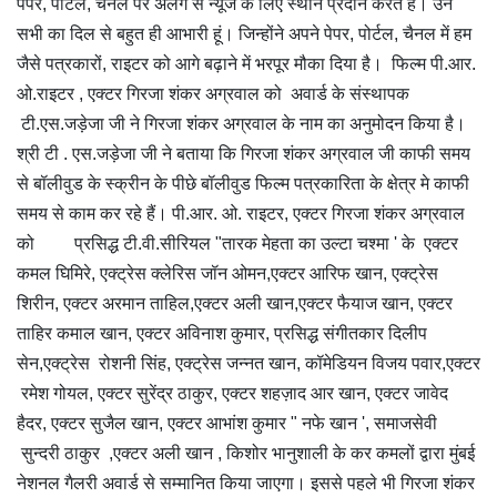
पेपर, पोर्टल, चैनल पर अलग से न्यूज के लिए स्थान प्रदान करते हैं। उन
सभी का दिल से बहुत ही आभारी हूं। जिन्होंने अपने पेपर, पोर्टल, चैनल में हम
जैसे पत्रकारों, राइटर को आगे बढ़ाने में भरपूर मौका दिया है। फिल्म पी.आर.
ओ.राइटर , एक्टर गिरजा शंकर अग्रवाल को अवार्ड के संस्थापक
टी.एस.जड़ेजा जी ने गिरजा शंकर अग्रवाल के नाम का अनुमोदन किया है।
श्री टी . एस.जड़ेजा जी ने बताया कि गिरजा शंकर अग्रवाल जी काफी समय
से बॉलीवुड के स्क्रीन के पीछे बॉलीवुड फिल्म पत्रकारिता के क्षेत्र मे काफी
समय से काम कर रहे हैं। पी.आर. ओ. राइटर, एक्टर गिरजा शंकर अग्रवाल
को प्रसिद्ध टी.वी.सीरियल "तारक मेहता का उल्टा चश्मा ' के एक्टर
कमल घिमिरे, एक्ट्रेस क्लेरिस जॉन ओमन,एक्टर आरिफ खान, एक्ट्रेस
शिरीन, एक्टर अरमान ताहिल,एक्टर अली खान,एक्टर फैयाज खान, एक्टर
ताहिर कमाल खान, एक्टर अविनाश कुमार, प्रसिद्ध संगीतकार दिलीप
सेन,एक्ट्रेस रोशनी सिंह, एक्ट्रेस जन्नत खान, कॉमेडियन विजय पवार,एक्टर
रमेश गोयल, एक्टर सुरेंद्र ठाकुर, एक्टर शहज़ाद आर खान, एक्टर जावेद
हैदर, एक्टर सुजैल खान, एक्टर आभांश कुमार " नफे खान ', समाजसेवी
सुन्दरी ठाकुर ,एक्टर अली खान , किशोर भानुशाली के कर कमलों द्वारा मुंबई
नेशनल गैलरी अवार्ड से सम्मानित किया जाएगा। इससे पहले भी गिरजा शंकर