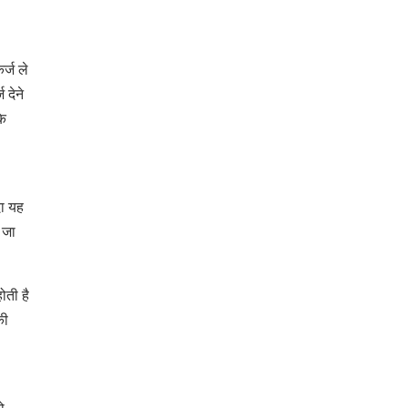
र्ज ले
 देने
कि
ा यह
 जा
ोती है
की