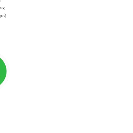
ो
 पर
आपने