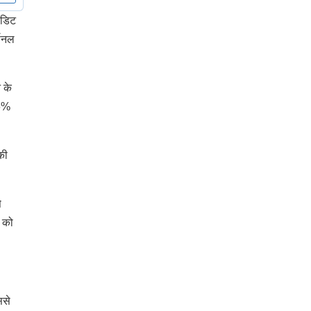
ेडिट
्सनल
 के
.6%
की
े
ं को
ससे