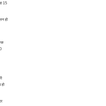
जगह 15
कलन हो
स्क
40
की
ध हो
दर