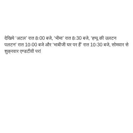
देखिये ‘अटल’ रात 8ः00 बजे, ‘भीमा’ रात 8ः30 बजे, ‘हप्पू की उलटन
पलटन’ रात 10ः00 बजे और ‘भाबीजी घर पर हैं’ रात 10ः30 बजे, सोमवार से
शुक्रवार एण्डटीवी पर!