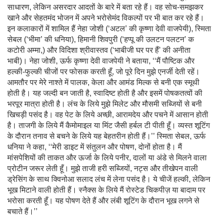
साधारण, लेकिन असरदार आदतों के बारे में बता रहे हैं। वह सोच-समझकर
खाने और सेहतमंद भोजन में अपने भरोसेमंद विकल्पों पर भी बात कर रहे हैं।
इन कलाकारों में शामिल हैं नेहा जोशी (‘अटल’ की कृष्णा देवी वाजपेयी), स्मिता
सेबल (‘भीमा’ की धनिया), हिमानी शिवपुरी (‘हप्पू की उलटन पलटन’ क
कटोरी अम्मा,) और विदिशा श्रीवास्तव (‘भाबीजी घर पर हैं’ की अनीता
भाबी)। नेहा जोशी, ऊर्फ कृष्णा देवी वाजपेयी ने बताया, ‘‘मैं पौष्टिक और
हल्की-फुल्की चीजों पर फोसक करती हूँ, जो पूरे दिन मुझे एनर्जी देती रहें।
आमतौर पर मेरे नाश्ते में पालक, केला और आमंड मिल्क से बनी एक स्मूथी
होती है। यह जल्दी बन जाती है, स्वादिष्ट होती है और इसमें पोषकतत्वों की
भरपूर मात्रा होती है। लंच के लिये मुझे मिलेट और मौसमी सब्जियों से बनी
खिचड़ी पसंद है। वह पेट के लिये अच्छी, आरामदेय और पचने में आसान होती
है। ताजगी के लिये मैं कैमोमाइल या मिंट जैसी हर्बल टी पीती हूँ। व्यस्त शूटिंग
के दौरान तनाव से बचने के लिये यह बेहतरीन होती हैं।’’ स्मिता सेबल, ऊर्फ
धनिया ने कहा, ‘‘मेरी डाइट में संतुलन और पोषण, दोनों होता है। मैं
मांसपेशियों की ताकत और ऊर्जा के लिये पनीर, दालों या अंडे से मिलने वाला
प्रोटीन जरूर लेती हूँ। मुझे ताजी हरी सब्जियों, नट्स और तीखेपन वाली
ड्रेसिंग के साथ क्विनोआ सलाद लंच में लेना पसंद है। ये चीजें हल्की, लेकिन
भूख मिटाने वाली होती हैं। स्नैक्स के लिये मैं रोस्टेड चिकपीज़ या बादाम पर
भरोसा करती हूँ। यह पोषण देते हैं और लंबी शूटिंग के दौरान भूख लगने से
बचाते हैं।’’