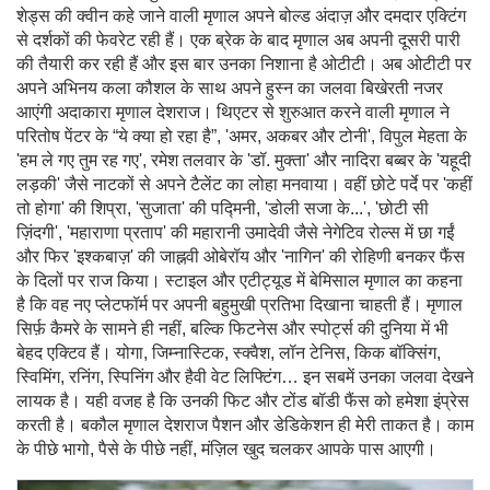
शेड्स की क्वीन कहे जाने वाली मृणाल अपने बोल्ड अंदाज़ और दमदार एक्टिंग
से दर्शकों की फेवरेट रही हैं। एक ब्रेक के बाद मृणाल अब अपनी दूसरी पारी
की तैयारी कर रही हैं और इस बार उनका निशाना है ओटीटी। अब ओटीटी पर
अपने अभिनय कला कौशल के साथ अपने हुस्न का जलवा बिखेरती नजर
आएंगी अदाकारा मृणाल देशराज। थिएटर से शुरुआत करने वाली मृणाल ने
परितोष पेंटर के “ये क्या हो रहा है”, 'अमर, अकबर और टोनी', विपुल मेहता के
'हम ले गए तुम रह गए', रमेश तलवार के 'डॉ. मुक्ता' और नादिरा बब्बर के 'यहूदी
लड़की' जैसे नाटकों से अपने टैलेंट का लोहा मनवाया। वहीं छोटे पर्दे पर 'कहीं
तो होगा' की शिप्रा, 'सुजाता' की पद्मिनी, 'डोली सजा के...', 'छोटी सी
ज़िंदगी', 'महाराणा प्रताप' की महारानी उमादेवी जैसे नेगेटिव रोल्स में छा गईं
और फिर 'इश्कबाज़' की जाह्नवी ओबेरॉय और 'नागिन' की रोहिणी बनकर फैंस
के दिलों पर राज किया। स्टाइल और एटीट्यूड में बेमिसाल मृणाल का कहना
है कि वह नए प्लेटफॉर्म पर अपनी बहुमुखी प्रतिभा दिखाना चाहती हैं। मृणाल
सिर्फ़ कैमरे के सामने ही नहीं, बल्कि फिटनेस और स्पोर्ट्स की दुनिया में भी
बेहद एक्टिव हैं। योगा, जिम्नास्टिक, स्क्वैश, लॉन टेनिस, किक बॉक्सिंग,
स्विमिंग, रनिंग, स्पिनिंग और हैवी वेट लिफ्टिंग… इन सबमें उनका जलवा देखने
लायक है। यही वजह है कि उनकी फिट और टोंड बॉडी फैंस को हमेशा इंप्रेस
करती है। बकौल मृणाल देशराज पैशन और डेडिकेशन ही मेरी ताकत है। काम
के पीछे भागो, पैसे के पीछे नहीं, मंज़िल खुद चलकर आपके पास आएगी।