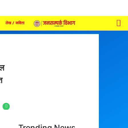
लेख / कविता
ैल
त
Trending News