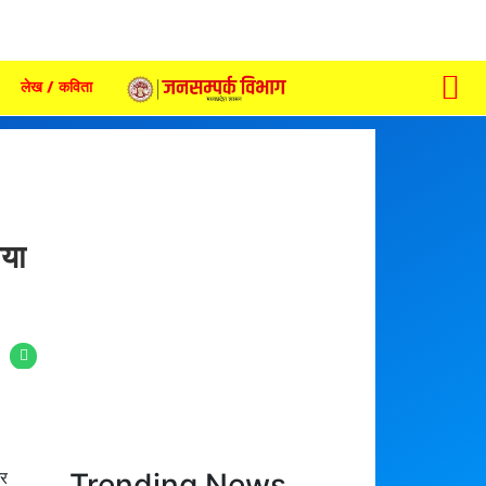
लेख / कविता
ैया
Trending News
और