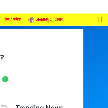
लेख / कविता
र?
Trending News
े एक-