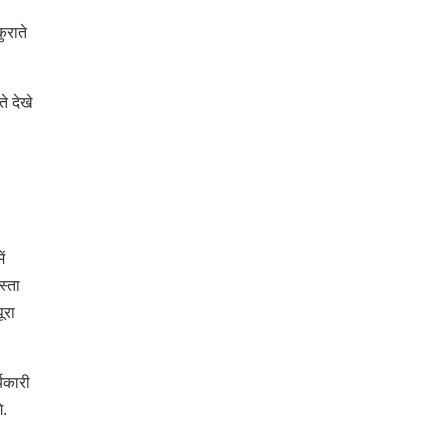
ुराते
े देखे
ं
स्ता
ूरा
्यकारी
े.