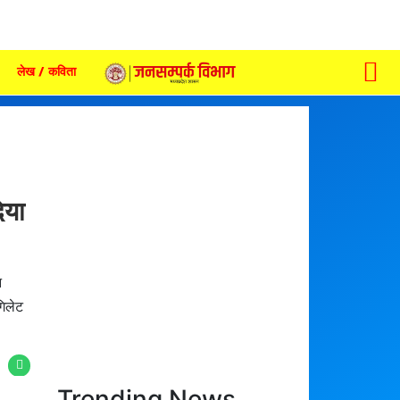
लेख / कविता
िया
न
गिलेट
Trending News