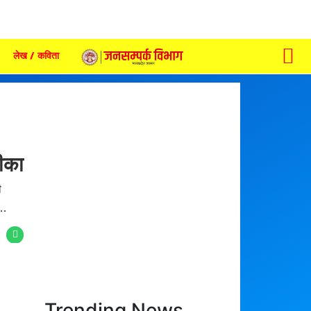
लेख / कविता
रीका
ी
 …
Trending News