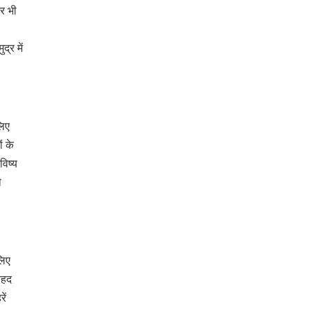
र भी
्र में
लिए
ं के
िष्य
ी
लिए
ेहद
ें