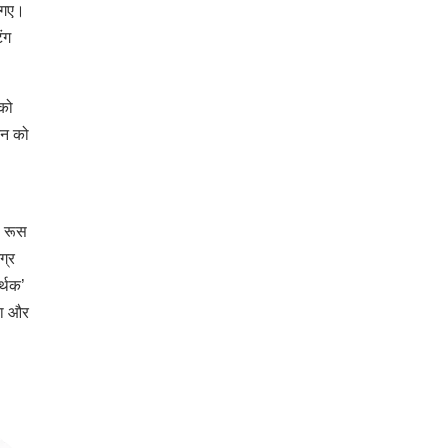
ल गए।
ंग
 को
िन को
। रूस
ग्र
र्थक’
या और