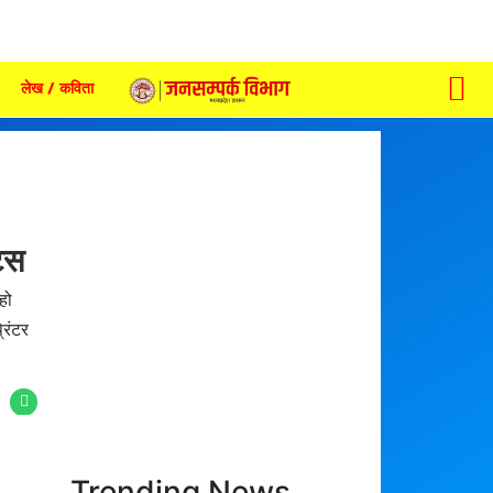
लेख / कविता
ट्स
हो
रिंटर
Trending News