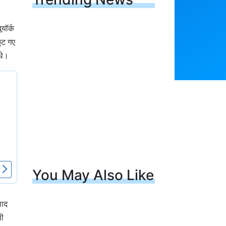
यॉर्क
छूट गए
थे।
You May Also Like
लाद
ली