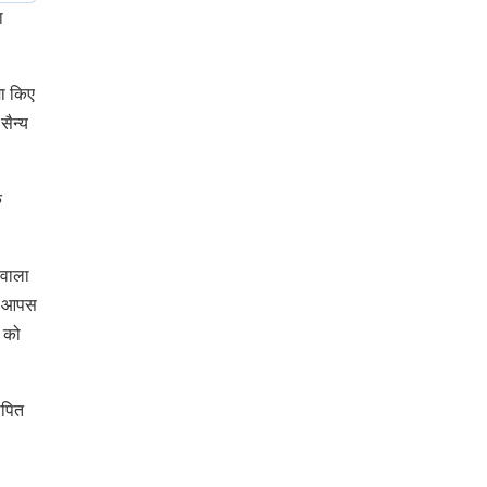
ा
मा किए
सैन्य
क
 वाला
्य आपस
न को
ापित