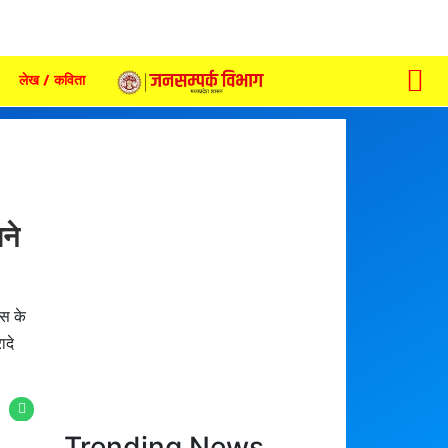
लेख / कविता
ने
ेस के
ादे
Trending News