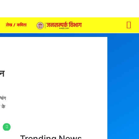
लेख / कविता
ीन
चिंग
 के
Trending News