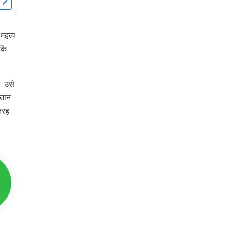
महत्व
 कि
। उसे
्तान
 तरह