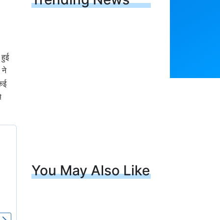
 हुई
 ने
कई
े
You May Also Like