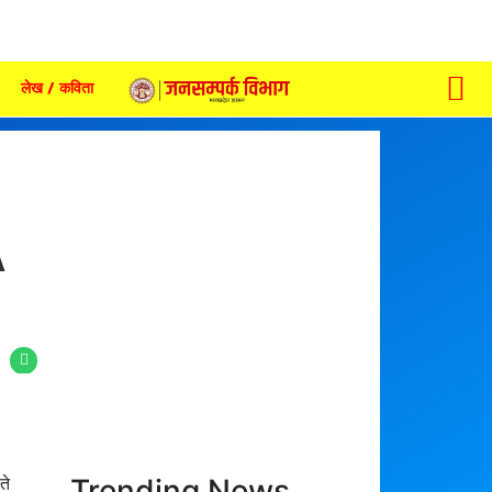
लेख / कविता
A
Trending News
ते