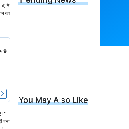
ht) ने
तान का
You May Also Like
े
ए।''
ही बना