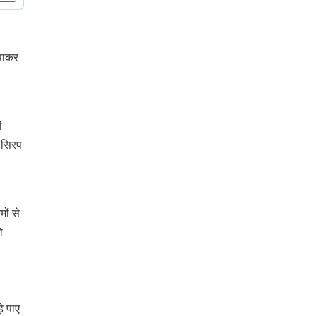
िपाकर
ी
द सिरप
ों से
ो
े पाए