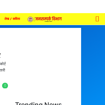
लेख / कविता
र
कोर्ट
तारी
Trending News