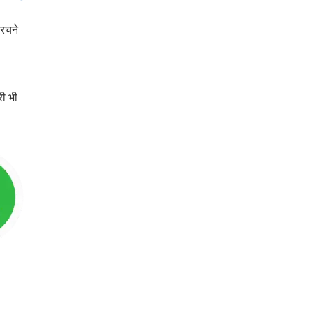
 रचने
ी भी