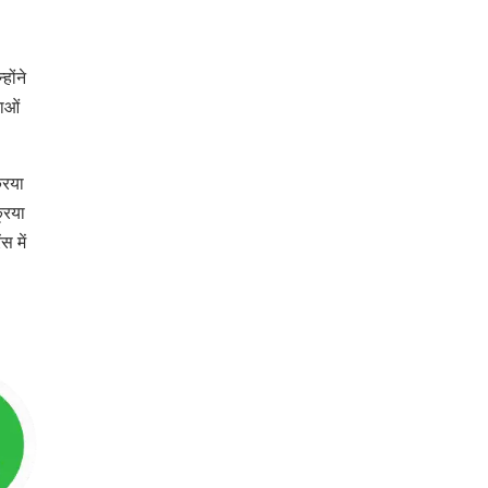
होंने
नाओं
रिया
्रिया
स में