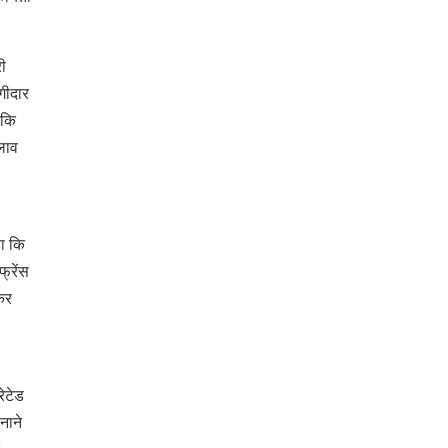
री
गीदार
 कि
दलाव
हा कि
फ्रेंस
कर
रेटेड
नाने