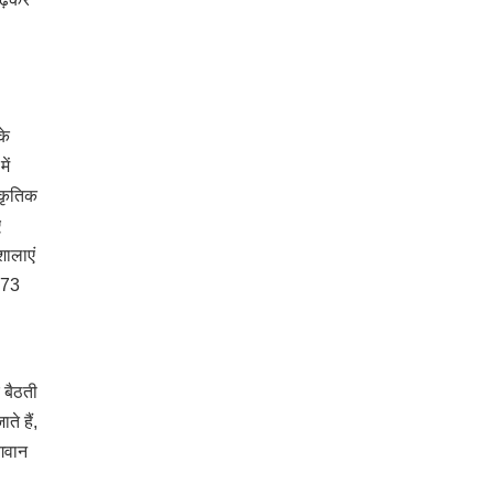
के
ें
ाकृतिक
ए
शालाएं
ं 73
 बैठती
े हैं,
भगवान