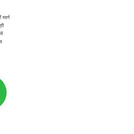
स्वर्ग
्री
ें
आय