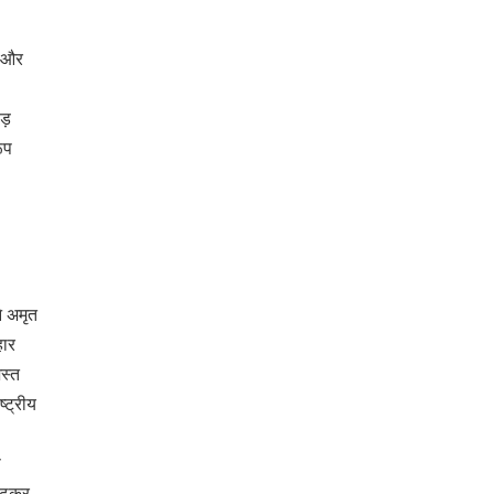
ी और
।
ोड़
ूप
े अमृत
हार
शस्त
्ट्रीय
े
बढ़कर