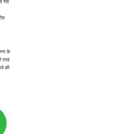
े गैस
गैस
जना के
री तरह
पये की