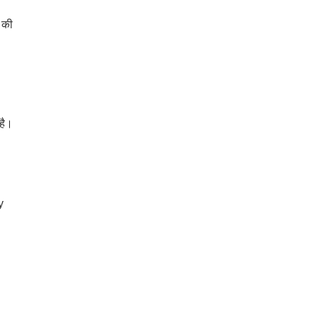
 की
है।
y