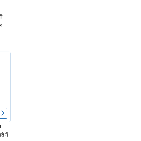
गी
फर
ज
े में