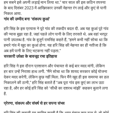
हम सबने इसे अपनी लड़ाई मान लिया था.” चार साल की इस कठिन तपस्या
के बाद दिसंबर 2023 में आखिरकार उनकी मेहनत रंग लाई और कुएं से पानी
निकल आया.
गांव की उम्मीद बना ‘संकल्प कुआं’
हरि सिंह के इस प्रयास ने पूरे गांव की तकदीर बदल दी. अब यह कुआं पूरे गांव
की प्यास बुझा रहा है. जहां पहले लोग पानी के लिए तरसते थे. अब वहां भरपूर
पानी उपलब्ध है. गांव के बुजुर्ग रामसिंह कहते हैं, “हमने कभी नहीं सोचा था कि
हमारे गांव में खुद का कुआं होगा. यह हरि सिंह की मेहनत का ही नतीजा है कि
अब हमें पानी के लिए भटकना नहीं पड़ता.”
सरकारी उपेक्षा के बावजूद रचा इतिहास
हरि सिंह ने इस दौरान प्रशासन और पंचायत से कई बार मदद मांगी, लेकिन
हर बार उन्हें निराशा हाथ लगी. “मैंने सोचा था कि शायद सरकार कोई योजना
देकर मदद करेगी, लेकिन कुछ नहीं मिला. फिर मैंने खुद ही इस समस्या का हल
निकालने की ठानी,” हरि सिंह बताते हैं “अब पूरा गांव इस कुएं का लाभ उठा
रहा है, और हर कोई हरि सिंह को ‘सीधी का दशरथ मांझी’ कहकर बुलाने लगा
है.
प्रेरणा, संकल्प और संघर्ष से हर सपना संभव
हरि सिंह की कहानी यह साबित करती है कि अगर इंसान कुछ ठान ले, तो कोई