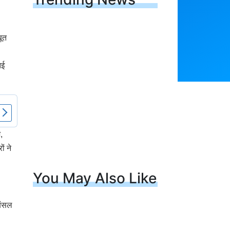
बूत
नई
,
ं ने
You May Also Like
बंसल