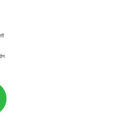
ारी
्योग