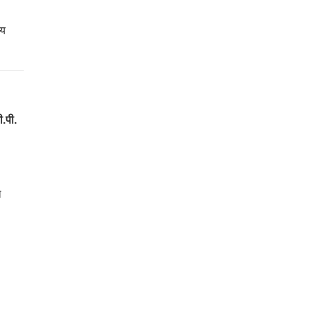
ीय
.पी.
ो