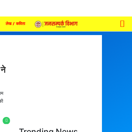
लेख / कविता
ने
लम
की
Trending News